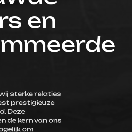
rs en
ommeerde
ij sterke relaties
t prestigieuze
ld. Deze
 de kern van ons
gelijk om