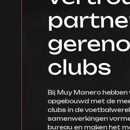
partne
geren
clubs
Bij Muy Manero hebben w
opgebouwd met de mees
clubs in de voetbalwere
samenwerkingen vormen
bureau en maken het mo