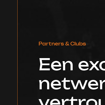
Partners & Clubs
Een exc
netwer
vertr